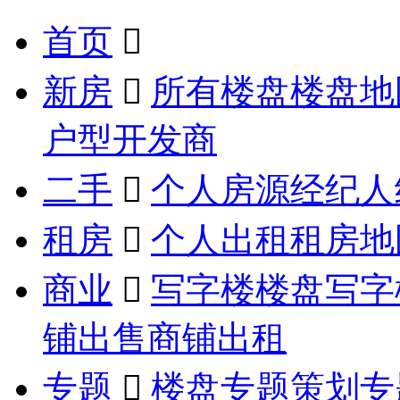
首页

新房

所有楼盘
楼盘地
户型
开发商
二手

个人房源
经纪人
租房

个人出租
租房地
商业

写字楼楼盘
写字
铺出售
商铺出租
专题

楼盘专题
策划专