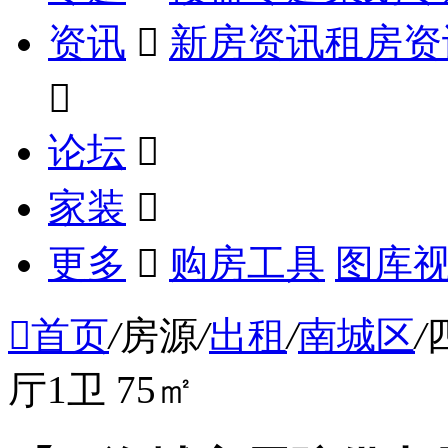
资讯

新房资讯
租房资

论坛

家装

更多

购房工具
图库

首页
/
房源
/
出租
/
南城区
/
厅1卫 75㎡