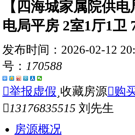
【四海城家属院供电
电局平房 2室1厅1卫 
发布时间：
2026-02-12 
号：
170588

举报虚假

收藏房源

购

13176835515
刘先生
房源概况