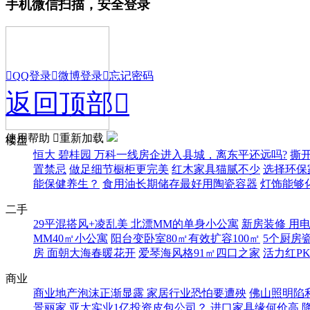
手机微信扫描，安全登录

QQ登录

微博登录

忘记密码
返回顶部

使用帮助

重新加载
楼盘
恒大 碧桂园 万科一线房企进入县城，离东平还远吗?
撕
置禁忌
做足细节橱柜更完美
红木家具猫腻不少
选择环保
能保健养生？
食用油长期储存最好用陶瓷容器
灯饰能够
二手
29平混搭风+凌乱美 北漂MM的单身小公寓
新房装修 用
MM40㎡小公寓
阳台变卧室80㎡有效扩容100㎡
5个厨房
房 面朝大海春暖花开
爱琴海风格91㎡四口之家
活力红P
商业
商业地产泡沫正渐显露 家居行业恐怕要遭殃
佛山照明陷
景丽家 亚太实业1亿投资皮包公司？
进口家具缘何价高 