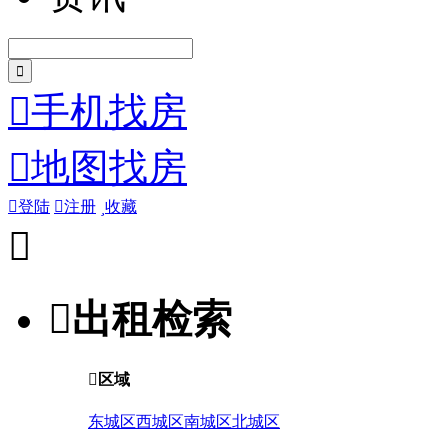

手机找房

地图找房

登陆

注册

收藏


出租检索

区域
东城区
西城区
南城区
北城区