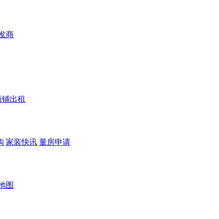
发商
商铺出租
购
家装快讯
量房申请
地图