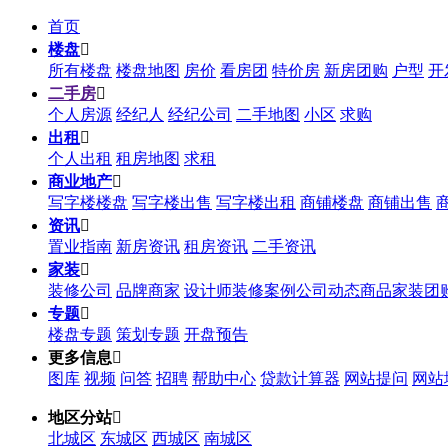
首页
楼盘

所有楼盘
楼盘地图
房价
看房团
特价房
新房团购
户型
开
二手房

个人房源
经纪人
经纪公司
二手地图
小区
求购
出租

个人出租
租房地图
求租
商业地产

写字楼楼盘
写字楼出售
写字楼出租
商铺楼盘
商铺出售
资讯

置业指南
新房资讯
租房资讯
二手资讯
家装

装修公司
品牌商家
设计师
装修案例
公司动态
商品
家装团
专题

楼盘专题
策划专题
开盘预告
更多信息

图库
视频
问答
招聘
帮助中心
贷款计算器
网站提问
网站
地区分站

北城区
东城区
西城区
南城区