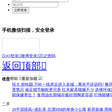
手机微信扫描，安全登录

QQ登录

微博登录

忘记密码
返回顶部

使用帮助

重新加载
楼盘
恒大 碧桂园 万科一线房企进入县城，离东平还远吗?
撕
置禁忌
做足细节橱柜更完美
红木家具猫腻不少
选择环保
能保健养生？
食用油长期储存最好用陶瓷容器
灯饰能够
二手
29平混搭风+凌乱美 北漂MM的单身小公寓
新房装修 用