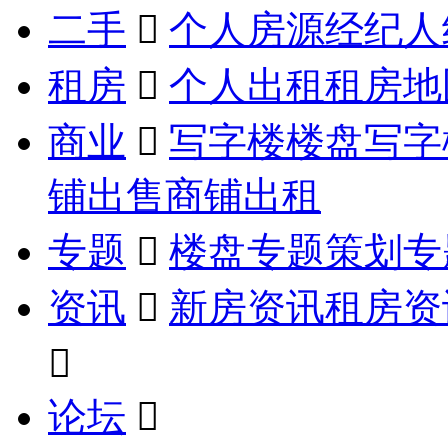
二手

个人房源
经纪人
租房

个人出租
租房地
商业

写字楼楼盘
写字
铺出售
商铺出租
专题

楼盘专题
策划专
资讯

新房资讯
租房资

论坛
