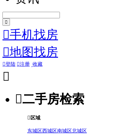

手机找房

地图找房

登陆

注册

收藏


二手房检索

区域
东城区
西城区
南城区
北城区