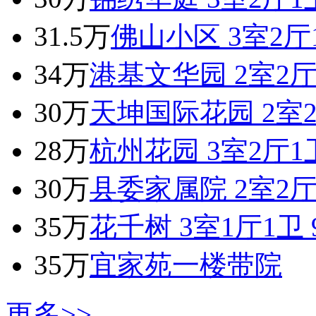
31.5万
佛山小区 3室2厅1
34万
港基文华园 2室2厅
30万
天坤国际花园 2室2
28万
杭州花园 3室2厅1
30万
县委家属院 2室2厅
35万
花千树 3室1厅1卫 9
35万
宜家苑一楼带院
更多>>