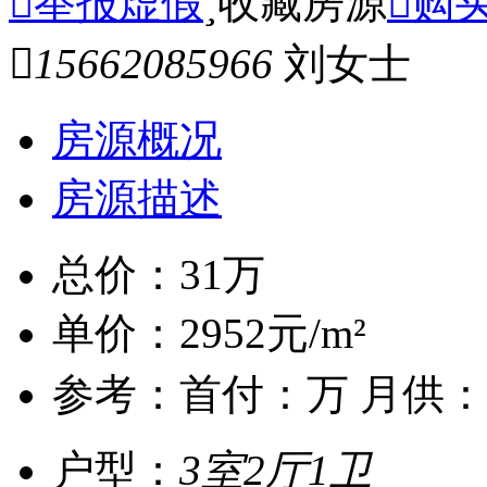

举报虚假

收藏房源

购

15662085966
刘女士
房源概况
房源描述
总价：
31
万
单价：
2952元/m²
参考：
首付：
万 月供：
户型：
3室2厅1卫