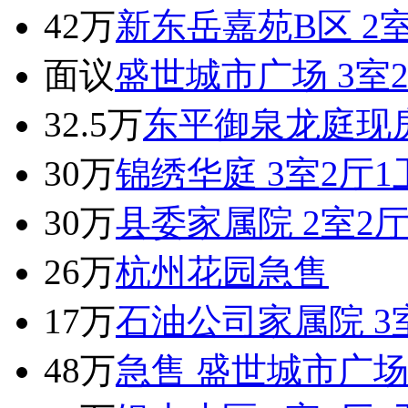
42万
新东岳嘉苑B区 2室
面议
盛世城市广场 3室2厅
32.5万
东平御泉龙庭现
30万
锦绣华庭 3室2厅1卫
30万
县委家属院 2室2厅
26万
杭州花园急售
17万
石油公司家属院 3室
48万
急售 盛世城市广