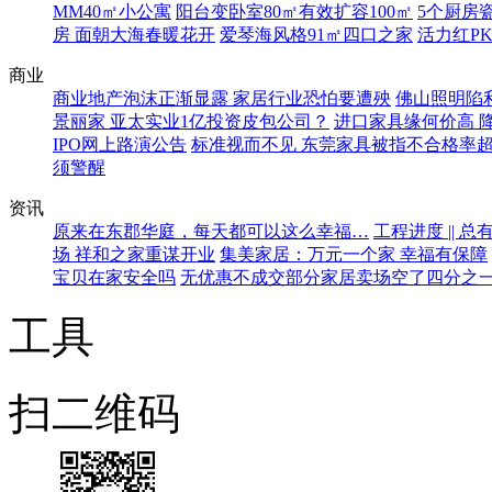
MM40㎡小公寓
阳台变卧室80㎡有效扩容100㎡
5个厨房
房 面朝大海春暖花开
爱琴海风格91㎡四口之家
活力红P
商业
商业地产泡沫正渐显露 家居行业恐怕要遭殃
佛山照明陷
景丽家 亚太实业1亿投资皮包公司？
进口家具缘何价高 
IPO网上路演公告
标准视而不见 东莞家具被指不合格率超
须警醒
资讯
原来在东郡华庭，每天都可以这么幸福…
工程进度 ||
场 祥和之家重谋开业
集美家居：万元一个家 幸福有保障
宝贝在家安全吗
无优惠不成交部分家居卖场空了四分之
工具
扫二维码