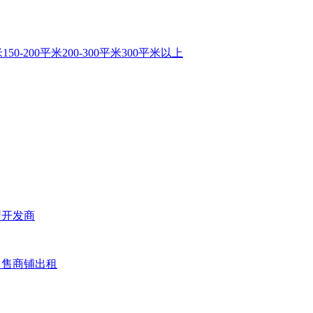
米
150-200平米
200-300平米
300平米以上
型
开发商
出售
商铺出租