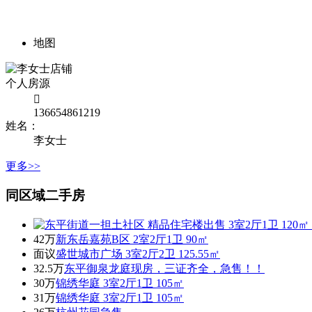
地图
个人房源

136654861219
姓名：
李女士
更多>>
同区域二手房
42万
新东岳嘉苑B区 2室2厅1卫 90㎡
面议
盛世城市广场 3室2厅2卫 125.55㎡
32.5万
东平御泉龙庭现房，三证齐全，急售！！
30万
锦绣华庭 3室2厅1卫 105㎡
31万
锦绣华庭 3室2厅1卫 105㎡