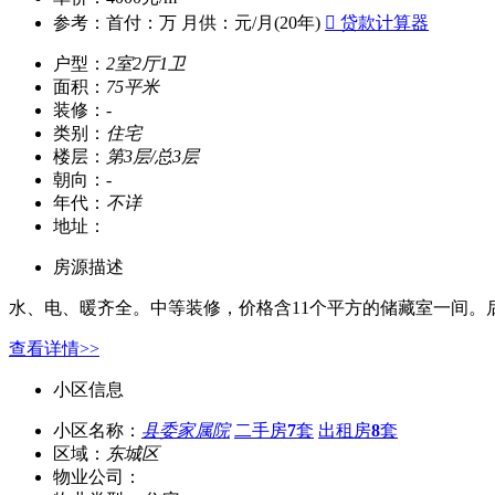
参考：
首付：
万 月供：
元/月(20年)

贷款计算器
户型：
2室2厅1卫
面积：
75平米
装修：
-
类别：
住宅
楼层：
第3层/总3层
朝向：
-
年代：
不详
地址：
房源描述
水、电、暖齐全。中等装修，价格含11个平方的储藏室一间
查看详情>>
小区信息
小区名称：
县委家属院
二手房
7
套
出租房
8
套
区域：
东城区
物业公司：