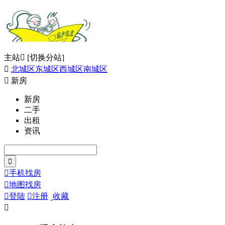
主站

[切换分站]

北城区
东城区
西城区
南城区

新房
新房
二手
出租
资讯

手机找房

地图找房

登陆

注册

收藏
