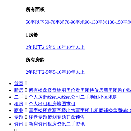
所有面积
50平以下
50-70平米
70-90平米
90-130平米
130-150平

房龄
2年以下
2-5年
5-10年
10年以上
所有房龄
2年以下
2-5年
5-10年
10年以上
首页

新房

所有楼盘
楼盘地图
房价
看房团
特价房
新房团购
户
二手

个人房源
经纪人
经纪公司
二手地图
小区
求购
租房

个人出租
租房地图
求租
商业

写字楼楼盘
写字楼出售
写字楼出租
商铺楼盘
商铺
专题

楼盘专题
策划专题
开盘预告
资讯

新房资讯
租房资讯
二手资讯
