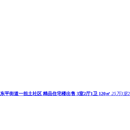
东平街道一担土社区 精品住宅楼出售 3室2厅1卫 120㎡
25万
3室2