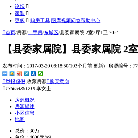
论坛

家装

更多

购房工具
图库
视频
问答
帮助中心

首页
/
房源
/
二手房
/
东城区
/
县委家属院 2室2厅1卫 70㎡
【县委家属院】县委家属院 2室2
发布时间：
2017-03-20 08:18:50(103个月前 更新)
房源编号：
77

举报虚假

收藏房源

购买意向

136654861219
李女士
房源概况
房源描述
小区信息
地图
总价：
30
万
单价：
4000元/m²