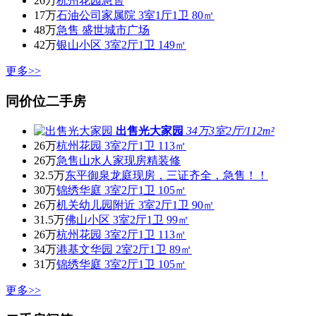
26万
杭州花园急售
17万
石油公司家属院 3室1厅1卫 80㎡
48万
急售 盛世城市广场
42万
银山小区 3室2厅1卫 149㎡
更多>>
同价位二手房
出售光大家园
34万
3室2厅/112m²
26万
杭州花园 3室2厅1卫 113㎡
26万
急售山水人家现房精装修
32.5万
东平御泉龙庭现房，三证齐全，急售！！
30万
锦绣华庭 3室2厅1卫 105㎡
26万
机关幼儿园附近 3室2厅1卫 90㎡
31.5万
佛山小区 3室2厅1卫 99㎡
26万
杭州花园 3室2厅1卫 113㎡
34万
港基文华园 2室2厅1卫 89㎡
31万
锦绣华庭 3室2厅1卫 105㎡
更多>>