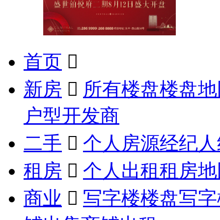
首页

新房

所有楼盘
楼盘地
户型
开发商
二手

个人房源
经纪人
租房

个人出租
租房地
商业

写字楼楼盘
写字