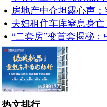
房地产中介坦露心声：
夫妇租住车库窒息身亡
“二套房”变首套揭秘
热文排行