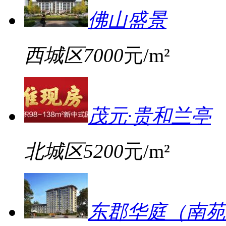
佛山盛景
西城区
7000
元/m²
茂元·贵和兰亭
北城区
5200
元/m²
东郡华庭（南苑