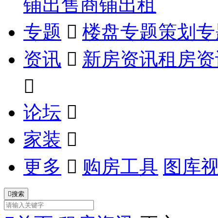
铺出售
商铺出租
专题

楼盘专题
策划专
资讯

新房资讯
租房资

论坛

家装

更多

购房工具
图库

搜索