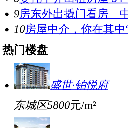
9
房东外出撬门看房 中
10
房屋中介，你在其中
热门楼盘
盛世·铂悦府
东城区
5800
元/m²