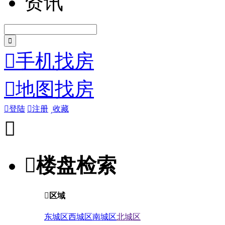
资讯

手机找房

地图找房

登陆

注册

收藏


楼盘检索

区域
东城区
西城区
南城区
北城区