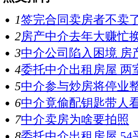
1
签完合同卖房者不卖了
2
房产中介去年大赚忙换
3
中介公司陷入困境 房
4
委托中介出租房屋 两
5
中介参与炒房将停业
6
中介竟偷配钥匙带人
7
中介卖房为啥要拍照
8
委托中介出租房屋 54