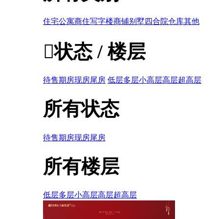
住宅
公寓
商住
写字楼
商铺
别墅
四合院
仓库
其他

状态 / 楼层
待售
期房
现房
尾房
低层
多层
小高层
高层
超高层
所有状态
待售
期房
现房
尾房
所有楼层
低层
多层
小高层
高层
超高层