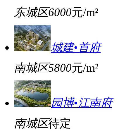
东城区
6000
元/m²
城建•首府
南城区
5800
元/m²
园博•江南府
南城区
待定