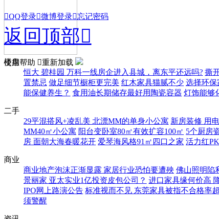

QQ登录

微博登录

忘记密码
返回顶部

楼盘
使用帮助

重新加载
恒大 碧桂园 万科一线房企进入县城，离东平还远吗?
撕
置禁忌
做足细节橱柜更完美
红木家具猫腻不少
选择环保
能保健养生？
食用油长期储存最好用陶瓷容器
灯饰能够
二手
29平混搭风+凌乱美 北漂MM的单身小公寓
新房装修 用
MM40㎡小公寓
阳台变卧室80㎡有效扩容100㎡
5个厨房
房 面朝大海春暖花开
爱琴海风格91㎡四口之家
活力红P
商业
商业地产泡沫正渐显露 家居行业恐怕要遭殃
佛山照明陷
景丽家 亚太实业1亿投资皮包公司？
进口家具缘何价高 
IPO网上路演公告
标准视而不见 东莞家具被指不合格率超
须警醒
资讯