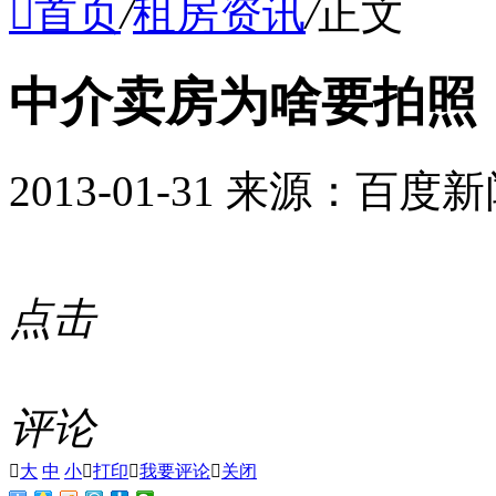

首页
/
租房资讯
/
正文
中介卖房为啥要拍照
2013-01-31 来源：百度
点击
评论

大
中
小

打印

我要评论

关闭