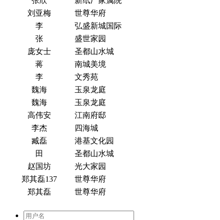
张欣
新纸厂家属院
刘亚梅
世尊华府
李
弘盛新城国际
张
盛世家园
庞女士
圣都山水城
蒋
南城美境
李
文秀苑
魏海
玉泉龙庭
魏海
玉泉龙庭
高伟安
江南府邸
李杰
四海城
臧磊
港基文化园
田
圣都山水城
赵国坊
光大家园
郑其磊137
世尊华府
郑其磊
世尊华府