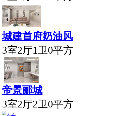
城建首府奶油风
3室2厅1卫0平方
帝景郦城
3室2厅2卫0平方