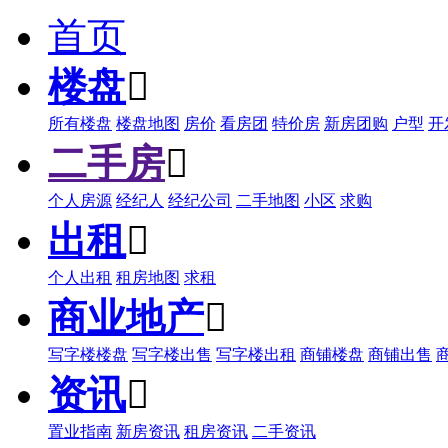
首页
楼盘

所有楼盘
楼盘地图
房价
看房团
特价房
新房团购
户型
开
二手房

个人房源
经纪人
经纪公司
二手地图
小区
求购
出租

个人出租
租房地图
求租
商业地产

写字楼楼盘
写字楼出售
写字楼出租
商铺楼盘
商铺出售
资讯

置业指南
新房资讯
租房资讯
二手资讯