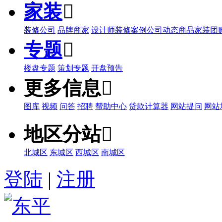
家装

装修公司
品牌商家
设计师
装修案例
公司动态
商品
家装团
专题

楼盘专题
策划专题
开盘预告
更多信息

图库
视频
问答
招聘
帮助中心
贷款计算器
网站提问
网站
地区分站

北城区
东城区
西城区
南城区
登陆
|
注册